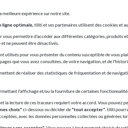
 une page correspond à
redirigerons
a meilleure expérience sur notre site.
ous pourrez remplir notre
 ligne optimale,
tiliti et ses partenaires utilisent des cookies et au
r vous permettre d'accéder aux différentes catégories, produits et se
u une offre d'emploi
 et ne peuvent être désactivés.
ulier
ont utilisés pour vous présenter du contenu susceptible de vous plai
s pages que vous avez consultées, de votre navigation, et de l'histor
ns de salaire, pièce d'identité,
mettent de réaliser des statistiques de fréquentation et de navigatio
ermettant l'affichage et/ou la fourniture de certaines fonctionnalités
e
 et la lecture de ces traceurs requiert votre accord. Vous pouvez p
mes choix"
ci-dessous ou décider de
"tout accepter"
. tiliti pou
acceptées, avec les données personnelles collectées ou générées lors
gnable très
Réactif, rapide et efficace ! Un
 merci
accompagnement personnalisé mais
tinuer sans accepter"
. Vous pouvez à tout moment choisir de ret