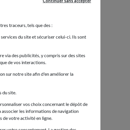
Continuer sans accepter
tres traceurs, tels que des :
rvices du site et sécuriser celui-ci. Ils sont
re via des publicités, y compris sur des sites
ique de vos interactions.
n sur notre site afin d'en améliorer la
 du site.
ersonnaliser vos choix concernant le dépôt de
rra associer les informations de navigation
 de votre activité en ligne.
Au top tiliti, conseillé du début a la fin ,
Bonj
personnel au top ,disponible, répondent a
et 
irer votre consentement. La gestion des