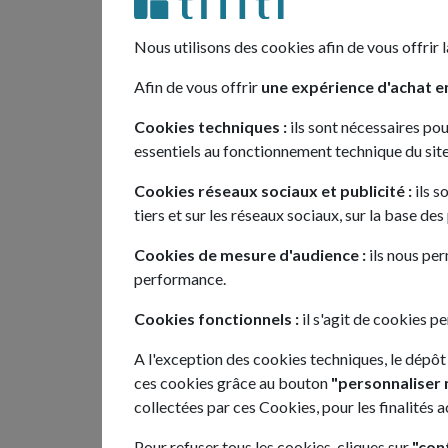
mieux à votre demande. Si
votre demande, nous vous 
Nous utilisons des cookies afin de vous offrir l
automatiquement. Sinon, v
formulaire de contact.
Afin de vous offrir
une expérience d'achat en
Cookies techniques :
ils sont nécessaires pou
Une candidature spontanée o
essentiels au fonctionnement technique du site
Une demande de devis partic
Cookies réseaux sociaux et publicité :
ils s
Une demande de devis pro
tiers et sur les réseaux sociaux, sur la base de
L'envoie de documents (bulleti
Cookies de mesure d'audience :
ils nous per
questionnaire, ...)
performance.
Une demande d'avenant
Cookies fonctionnels :
il s'agit de cookies p
La livraison de votre véhicul
A l'exception des cookies techniques, le dépôt
L'entretien de votre véhicule
ces cookies grâce au bouton
"personnaliser 
Une amende
collectées par ces Cookies, pour les finalités 
onseiller, tout s’est
Dossier Rapide, facilement joi
L'envoie de votre carte grise
ds la livraison du
professionnel rien a dire
Pour refuser tous les cookies, cliques sur
"con