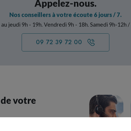
Appelez-nous.
Nos conseillers à votre écoute 6 jours / 7.
 au jeudi 9h - 19h. Vendredi 9h - 18h. Samedi 9h-12h 
09 72 39 72 00
 de votre
ion qui correspond le