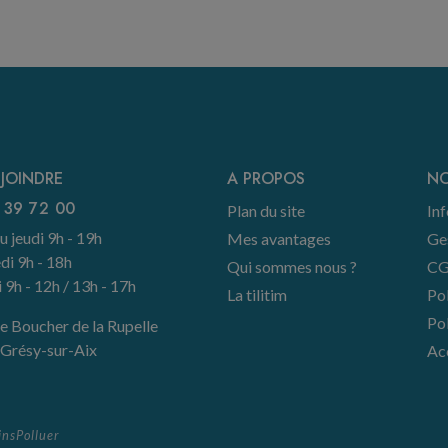
JOINDRE
A PROPOS
NO
 39 72 00
Plan du site
Inf
u jeudi 9h - 19h
Mes avantages
Ge
di 9h - 18h
Qui sommes nous ?
CG
9h - 12h / 13h - 17h
La tilitim
Pol
Pol
e Boucher de la Rupelle
Grésy-sur-Aix
Acc
insPolluer