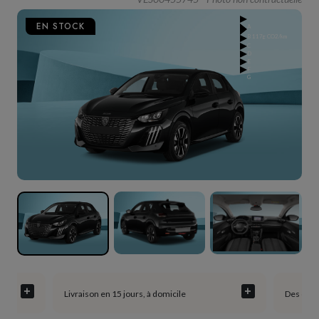
EN STOCK
A
B
117g CO2/km
C
D
E
F
G
+
+
Livraison en 15 jours, à domicile
Des cons