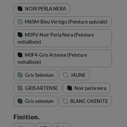
NOIR PERLA NERA
M6SM-Bleu Vertigo (Peinture spéciale)
M09V-Noir Perla Nera (Peinture
métallisée)
M0F4-Gris Artense (Peinture
métallisée)
Gris Selenium
JAUNE
GRIS ARTENSE
Noir perla nera
Gris selenium
BLANC OKENITE
Finition.