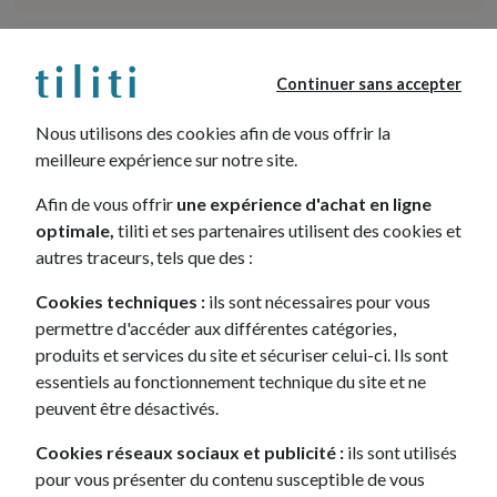
+
Des conseillers à votre écoute
Continuer sans accepter
+
Véhicule neuf ou reconditionné
Nous utilisons des cookies afin de vous offrir la
meilleure expérience sur notre site.
+
tiliti, une filiale du Crédit Mutuel Leasing
Afin de vous offrir
une expérience d'achat en ligne
optimale,
tiliti et ses partenaires utilisent des cookies et
autres traceurs, tels que des :
Les + selon tiliti sur la
Cookies techniques :
ils sont nécessaires pour vous
Peugeot 208
permettre d'accéder aux différentes catégories,
produits et services du site et sécuriser celui-ci. Ils sont
essentiels au fonctionnement technique du site et ne
peuvent être désactivés.
Cookies réseaux sociaux et publicité :
ils sont utilisés
pour vous présenter du contenu susceptible de vous