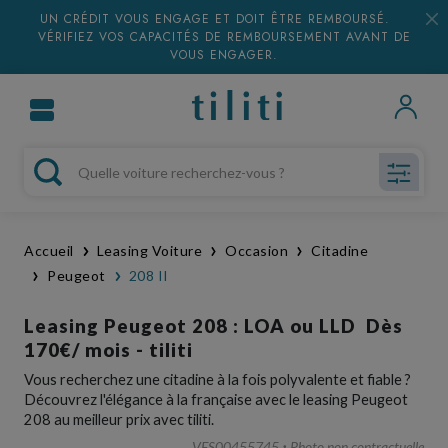
UN CRÉDIT VOUS ENGAGE ET DOIT ÊTRE REMBOURSÉ.
VÉRIFIEZ VOS CAPACITÉS DE REMBOURSEMENT AVANT DE
VOUS ENGAGER.
Accueil
Leasing Voiture
Occasion
Citadine
Peugeot
208 II
Leasing Peugeot 208 : LOA ou LLD Dès
170€/ mois - tiliti
Vous recherchez une citadine à la fois polyvalente et fiable ?
Découvrez l'élégance à la française avec le leasing Peugeot
208 au meilleur prix avec
tiliti
.
VES00455745
Photo non contractuelle