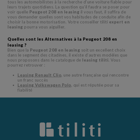
tous les automobilistes à la recherche d’une voiture fiable pour
leurs trajets quotidiens. La question qu’il faudra se poser pour
voir quelle
Peugeot 208 en leasing
il vous faut, il suffira de
vous demander quelles sont vos habitudes de conduite afin de
choisir la bonne motorisation. Votre conseiller tiliti
expert en
leasing
pourra vous aiguiller.
Quelles sont les Alternatives à la Peugeot 208 en
leasing ?
Bien que la
Peugeot 208 en leasing
soit un excellent choix
dans le segment des citadines, il existe d’autres modèles que
nous proposons dans le catalogue de
leasing tiliti
. Vous
pourrez retrouver :
Leasing Renault Clio
, une autre française qui rencontre
un franc succès
Leasing Volkswagen Polo
, qui est réputée pour sa
fiabilité