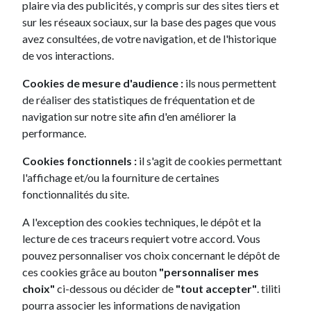
Besoin d'informations
plaire via des publicités, y compris sur des sites tiers et
complémentaires ?
sur les réseaux sociaux, sur la base des pages que vous
avez consultées, de votre navigation, et de l'historique
de vos interactions.
Impatient d'échanger avec un conseiller tiliti ?
N'hésiter pas à nous contacter directement par
Cookies de mesure d'audience :
ils nous permettent
téléphone au 09 72 39 72 00
de réaliser des statistiques de fréquentation et de
navigation sur notre site afin d'en améliorer la
Lundi au jeudi 9h - 19h
performance.
Vendredi 9h - 18h
Samedi 9h - 12h / 13h - 17h
Cookies fonctionnels :
il s'agit de cookies permettant
l'affichage et/ou la fourniture de certaines
fonctionnalités du site.
ME RAPPELER IMMÉDIATEMENT
A l'exception des cookies techniques, le dépôt et la
Politique de confidentialité
lecture de ces traceurs requiert votre accord. Vous
pouvez personnaliser vos choix concernant le dépôt de
ces cookies grâce au bouton
"personnaliser mes
choix"
ci-dessous ou décider de
"tout accepter"
. tiliti
UN CRÉDIT VOUS ENGAGE ET DOIT ÊTRE REMBOURSÉ,
pourra associer les informations de navigation