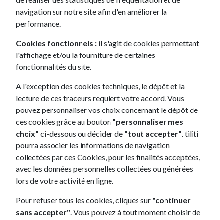
navigation sur notre site afin d'en améliorer la
Le Dacia Duster d'occasion est un véhicule qui se distingue par
performance.
sa robustesse et sa fiabilité. Cet SUV compact offre une
expérience de conduite confortable, grâce à son habitacle
Cookies fonctionnels :
il s'agit de cookies permettant
spacieux et ses sièges confortables. Avec un moteur
l'affichage et/ou la fourniture de certaines
performant et économique, le Duster est adapté aussi bien à
fonctionnalités du site.
une utilisation urbaine qu'à des escapades hors des sentiers
battus. De plus, la version 4x4 du Duster sera un atout
A l'exception des cookies techniques, le dépôt et la
précieux pour ceux qui apprécient les sorties en terrain varié.
lecture de ces traceurs requiert votre accord. Vous
pouvez personnaliser vos choix concernant le dépôt de
Dacia Sandero d'occasion : une citadine économique
ces cookies grâce au bouton
"personnaliser mes
La
Dacia Sandero d'occasion
est la preuve qu'une voiture
choix"
ci-dessous ou décider de
"tout accepter"
. tiliti
compacte peut être à la fois pratique et économique. Son
pourra associer les informations de navigation
moteur efficient et son faible coût d'entretien en font le choix
collectées par ces Cookies, pour les finalités acceptées,
idéal pour ceux qui recherchent une voiture citadine
avec les données personnelles collectées ou générées
abordable. En outre, malgré sa taille compacte, la Sandero
lors de votre activité en ligne.
offre un espace intérieur confortable, avec une capacité de
Pour refuser tous les cookies, cliques sur
"continuer
coffre impressionnante pour sa catégorie.
sans accepter"
. Vous pouvez à tout moment choisir de