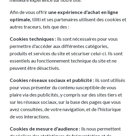
Afin de vous offrir
une expérience d'achat en ligne
1
optimale,
tiliti et ses partenaires utilisent des cookies et
autres traceurs, tels que des :
Le
leasing occasion Dacia
avec tiliti permet d'accéder à des
Cookies techniques :
ils sont nécessaires pour vous
véhicules fiables et économiques à un tarif avantageux. Que
permettre d'accéder aux différentes catégories,
vous préfériez la Location Longue Durée (LLD) ou la Location
produits et services du site et sécuriser celui-ci. Ils sont
avec Option d'Achat (LOA), tiliti propose des formules
essentiels au fonctionnement technique du site et ne
flexibles et adaptées à votre budget et vos besoins.
peuvent être désactivés.
Découvrez une gamme variée de modèles Dacia d'occasion
Cookies réseaux sociaux et publicité :
ils sont utilisés
chez tiliti
pour vous présenter du contenu susceptible de vous
tiliti offre une large sélection de modèles
Dacia occasion
.
plaire via des publicités, y compris sur des sites tiers et
Que vous soyez à la recherche du confort familial offert par le
sur les réseaux sociaux, sur la base des pages que vous
Dacia Duster, de la compacité de la Dacia Sandero, ou de
avez consultées, de votre navigation, et de l'historique
l'espace généreux du Dacia Logan, vous trouverez le véhicule
de vos interactions.
qui répond à vos attentes.
Cookies de mesure d'audience :
ils nous permettent
Dacia Duster d'occasion : un SUV familial à un prix abordable
de réaliser des statistiques de fréquentation et de