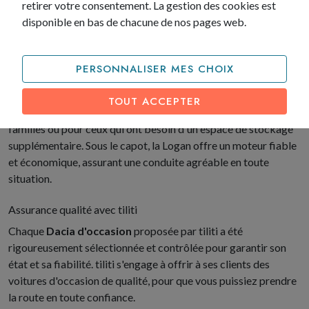
retirer votre consentement. La gestion des cookies est
Dacia Logan d'occasion : un véhicule spacieux pour toute la
disponible en bas de chacune de nos pages web.
famille
La Dacia Logan d'occasion est un véhicule qui se démarque par
son espace généreux. Cette berline offre un habitacle spacieux
PERSONNALISER MES CHOIX
et confortable, capable d'accueillir jusqu'à 5 personnes avec
aisance. Le coffre de la Logan est également impressionnant,
TOUT ACCEPTER
offrant un volume de chargement important, idéal pour les
familles ou pour ceux qui ont besoin d'un espace de stockage
supplémentaire. Sous le capot, la Logan offre un moteur fiable
et économique, assurant une conduite agréable en toute
situation.
Assurance qualité avec tiliti
Chaque
Dacia d'occasion
proposée par tiliti a été
rigoureusement sélectionnée et contrôlée pour garantir son
état et sa fiabilité. tiliti s'engage à offrir à ses clients des
voitures d'occasion de qualité, pour que vous puissiez prendre
la route en toute confiance.