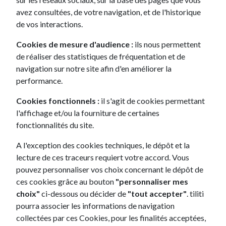
Répondre
avez consultées, de votre navigation, et de l'historique
à nos enquêtes
20 points
de vos interactions.
annuelles
Cookies de mesure d'audience :
ils nous permettent
de réaliser des statistiques de fréquentation et de
Relayer les
actualités
navigation sur notre site afin d'en améliorer la
tiliti
sur vos réseaux
20 points
(en nous mentionnant)
performance.
Cookies fonctionnels :
il s'agit de cookies permettant
Partager des photos et
l'affichage et/ou la fourniture de certaines
des vidéos
10 points par contenu
fonctionnalités du site.
de votre quotidien en
(30 points max par mois)
leasing tiliti
A l'exception des cookies techniques, le dépôt et la
(en nous mentionnant)
lecture de ces traceurs requiert votre accord. Vous
pouvez personnaliser vos choix concernant le dépôt de
Réaliser une interview
ces cookies grâce au bouton
"personnaliser mes
filmée
30 points
choix"
ci-dessous ou décider de
"tout accepter"
. tiliti
sur son expérience
pourra associer les informations de navigation
collectées par ces Cookies, pour les finalités acceptées,