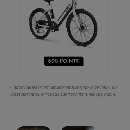
À noter que les récompenses sont susceptibles d’évoluer au
cours de l’année, en fonction de nos différentes opérations.