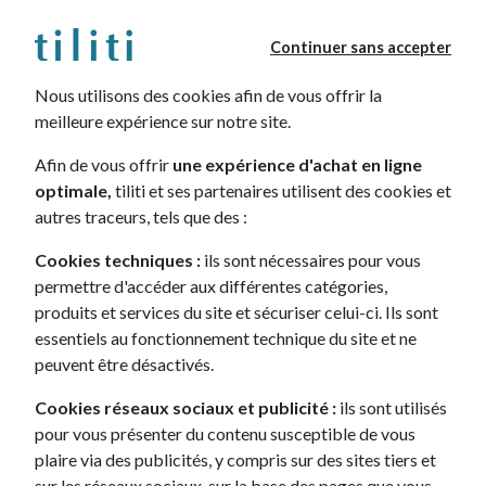
Continuer sans accepter
Nous utilisons des cookies afin de vous offrir la
meilleure expérience sur notre site.
Comment gagner des points ?
Afin de vous offrir
une expérience d'achat en ligne
optimale,
tiliti et ses partenaires utilisent des cookies et
autres traceurs, tels que des :
Challenges tilitim
Points à cumuler
Cookies techniques :
ils sont nécessaires pour vous
permettre d'accéder aux différentes catégories,
produits et services du site et sécuriser celui-ci. Ils sont
Laisser un avis
10 points
essentiels au fonctionnement technique du site et ne
peuvent être désactivés.
Cookies réseaux sociaux et publicité :
ils sont utilisés
Suivre tiliti
10 points
sur les réseaux sociaux
pour vous présenter du contenu susceptible de vous
plaire via des publicités, y compris sur des sites tiers et
sur les réseaux sociaux, sur la base des pages que vous