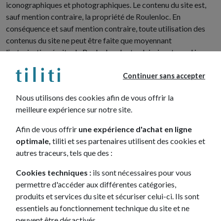
iconographiques et photographiques. Le contenu du site est,
sauf mention contraire, la propriété de Roulenloc. En
conséquence et sauf mention contraire, toute utilisation des
contenus du site ne peut être faite que moyennant
l’autorisation écrite de Roulenloc dont celui-ci reste seul juge.
Toute reproduction ou représentation même partielle par
quelque procédé que ce soit, réalisée sans le consentement
Continuer sans accepter
écrit de Roulenloc est interdite et illicite. Le non-respect de
Nous utilisons des cookies afin de vous offrir la
cette interdiction constitue une contrefaçon pouvant engager
meilleure expérience sur notre site.
la responsabilité civile et pénale du contrefacteur.
Afin de vous offrir
une expérience d'achat en ligne
optimale,
tiliti et ses partenaires utilisent des cookies et
Images des véhicules sur le site
autres traceurs, tels que des :
Le droit d'auteur [2009-2023], Izmo Inc., USA. Tous droits
Cookies techniques :
ils sont nécessaires pour vous
réservés.
permettre d'accéder aux différentes catégories,
Les images d'automobiles contenues dans ce Site Web qui
produits et services du site et sécuriser celui-ci. Ils sont
sont la propriété de Izmo Inc., USA, sont protégées par le droit
essentiels au fonctionnement technique du site et ne
d'auteur USA et international. L'accès et l'utilisation de ces
peuvent être désactivés.