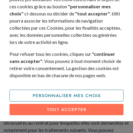
ces cookies grâce au bouton
"personnaliser mes
pour refuser les cookies et supprimer ceux enregistrés sur
choix"
ci-dessous ou décider de
"tout accepter"
. tiliti
votre terminal. De manière générale, cette option est
pourra associer les informations de navigation
accessible dans le menu “Options”, “Outils” ou “Préférences”
collectées par ces Cookies, pour les finalités acceptées,
de votre navigateur.
avec les données personnelles collectées ou générées
lors de votre activité en ligne.
Mentions relatives à l'utilisation de
Pour refuser tous les cookies, cliques sur
"continuer
données personnelles
sans accepter"
. Vous pouvez à tout moment choisir de
retirer votre consentement. La gestion des cookies est
Le Responsable de Traitement est ROULENLOC, représenté
disponible en bas de chacune de nos pages web.
par son Directeur général Philippe Botton.
ROULENLOC a désigné un Délégué à la Protection des
Données qui est joignable à l’adresse
rgpd@roulenloc.fr
PERSONNALISER MES CHOIX
ROULENLOC peux traiter vos données à caractère personnel
afin de gérer votre dossier et notre relation. Conformément au
TOUT ACCEPTER
principe de minimisation, nous ne collectons que les données
nécessaires au contrat pour lesquelles elles sont demandées et
notamment pour les traitements suivants. Vous pouvez