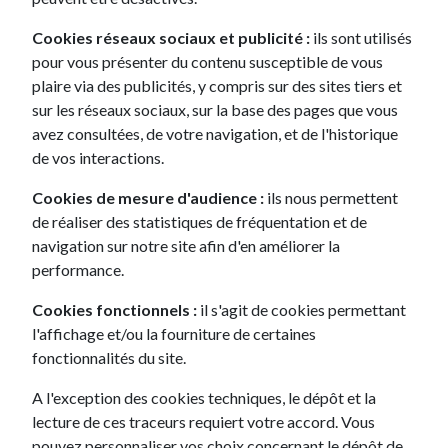
images est limité par les termes et conditions d'un contrat de
licence distinct. Toute utilisation non autorisée, reproduction,
Cookies réseaux sociaux et publicité :
ils sont utilisés
distribution, enregistrement ou modification de ces images
pour vous présenter du contenu susceptible de vous
est strictement interdite.
plaire via des publicités, y compris sur des sites tiers et
sur les réseaux sociaux, sur la base des pages que vous
avez consultées, de votre navigation, et de l'historique
Mentions relatives à l'utilisation de
de vos interactions.
cookies
Cookies de mesure d'audience :
ils nous permettent
Un cookie est un petit fichier informatique, un traceur. Il
de réaliser des statistiques de fréquentation et de
permet d'analyser le comportement des usagers lors de la
navigation sur notre site afin d'en améliorer la
visite d'un site internet, de la lecture d'un courrier
performance.
électronique, de l'installation ou de l'utilisation d'un logiciel ou
Cookies fonctionnels :
il s'agit de cookies permettant
d'une application mobile.
l'affichage et/ou la fourniture de certaines
Certains cookies sont nécessaires au bon fonctionnement du
fonctionnalités du site.
site, d’autres sont utilisés à des fins d’analyse statistique,
A l'exception des cookies techniques, le dépôt et la
d’autres encore sont utilisés à des fins marketing. Vous pouvez
lecture de ces traceurs requiert votre accord. Vous
refuser l’installation de cookies non nécessaires sur notre site
pouvez personnaliser vos choix concernant le dépôt de
et/ou paramétrer votre navigateur internet via ses préférences