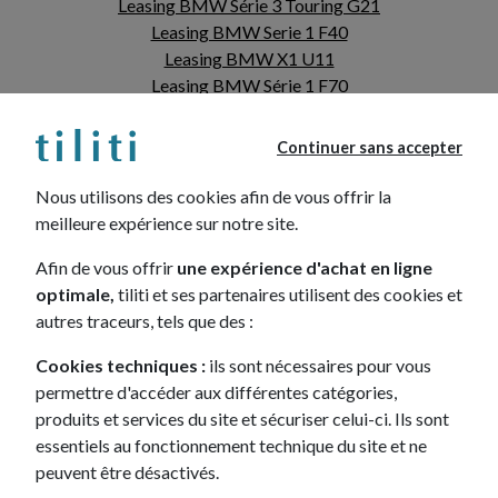
Leasing BMW Série 3 Touring G21
Leasing BMW Serie 1 F40
Leasing BMW X1 U11
Leasing BMW Série 1 F70
Leasing BMW X3 III G01
Leasing BMW X2 U10
Continuer sans accepter
Nous utilisons des cookies afin de vous offrir la
meilleure expérience sur notre site.
Afin de vous offrir
une expérience d'achat en ligne
optimale,
tiliti et ses partenaires utilisent des cookies et
LEASING
autres traceurs, tels que des :
MERCEDES
Cookies techniques :
ils sont nécessaires pour vous
Leasing Mercedes Classe A W177
permettre d'accéder aux différentes catégories,
Leasing Mercedes CLA SHOOTING BRAKE
produits et services du site et sécuriser celui-ci. Ils sont
Leasing Mercedes CLA
essentiels au fonctionnement technique du site et ne
Leasing Mercedes Classe B W247
peuvent être désactivés.