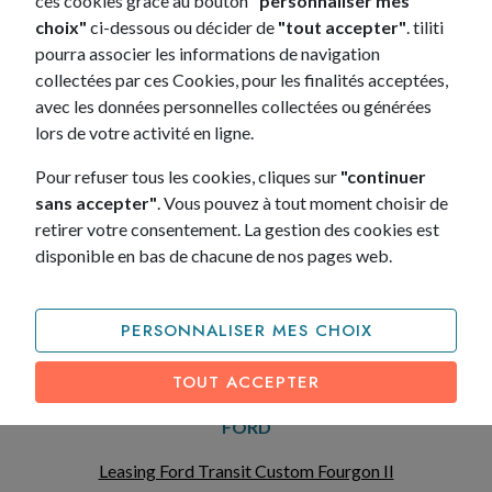
ces cookies grâce au bouton
"personnaliser mes
choix"
ci-dessous ou décider de
"tout accepter"
. tiliti
pourra associer les informations de navigation
LEASING
collectées par ces Cookies, pour les finalités acceptées,
KIA
avec les données personnelles collectées ou générées
lors de votre activité en ligne.
Leasing Kia Sportage V
Leasing Kia PRO_CEE'D
Pour refuser tous les cookies, cliques sur
"continuer
Leasing Kia Ceed SW III
sans accepter"
. Vous pouvez à tout moment choisir de
Leasing Kia SPORTAGE
retirer votre consentement. La gestion des cookies est
disponible en bas de chacune de nos pages web.
PERSONNALISER MES CHOIX
TOUT ACCEPTER
LEASING
FORD
Leasing Ford Transit Custom Fourgon II