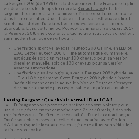
La Peugeot 206 (de 1998) est la deuxième voiture Française la plus
vendue de tous les temps (derrière la
Renault Clio
) et a très
largement participé à la renommée de l’entreprise franc comtoise
dans le monde entier. Une citadine pratique, à l’esthétique plutôt
simple mais dotée d’une très bonne polyvalence pour un prix
abordable. Dans cette lignée, Peugeot commercialise depuis 2019
la
Peugeot 208
, une excellente citadine que nous vous conseillons
sans modération, que ce soit pour :
Une finition sportive, avec la Peugeot 208 GT line, en LLD ou
LOA. Cette Peugeot 208 GT line automatique ou manuelle,
est équipée soit d’un moteur 100 chevaux pour sa version
diesel en manuelle, soit de 130 chevaux pour sa version
essence automatique ;
Une finition plus écologique, avec la Peugeot 208 hybride, en
LLD ou LOA également. Cette Peugeot 208 hybride s’inscrit
indéniablement dans la nouvelle vision de Peugeot d’essayer
de rendre le monde plus responsable à un prix raisonnable.
Leasing Peugeot : Que choisir entre LLD et LOA ?
La
LLD Peugeot
vous permet de profiter de votre voiture pour
une durée généralement comprise entre 24 et 60 mois, à des prix
très intéressants. En effet, les mensualités d’une Location Longue
Durée sont plus basses que celles d’une Location avec Option
d’Achat puisque le locataire est chargé de restituer son véhicule à
la fin de son contrat.