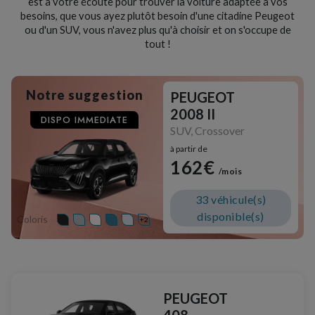
est à votre écoute pour trouver la voiture adaptée à vos
besoins, que vous ayez plutôt besoin d'une citadine Peugeot
ou d'un SUV, vous n'avez plus qu'à choisir et on s'occupe de
tout !
Notre suggestion
PEUGEOT
2008 II
DISPO IMMEDIATE
SUV, Crossover
à partir de
162€
/mois
33 véhicule(s)
disponible(s)
Coloris
+2
PEUGEOT