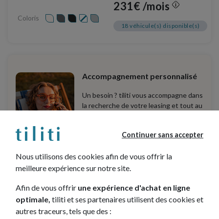
231€ /mois
Coloris
18 véhicule(s) disponible(s)
Accompagnement personnalisé
Un besoin ? tiliti vous accompagne dans
la recherche de votre leasing et tout au
long de votre contrat. Nos conseillers
sont à votre écoute pour trouver le
Continuer sans accepter
véhicule, le contrat et la solution de
financement qui correspondent à vos
Nous utilisons des cookies afin de vous offrir la
besoins.
meilleure expérience sur notre site.
Afin de vous offrir
une expérience d'achat en ligne
1
2
optimale,
tiliti et ses partenaires utilisent des cookies et
autres traceurs, tels que des :