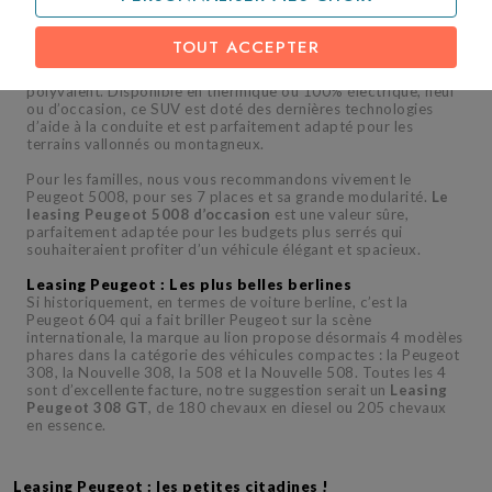
disponibles en leasing chez tiliti en format électrique, hybride
ou thermique.
TOUT ACCEPTER
Nous vous recommandons particulièrement ces véhicules que
nous avons en stock : le Peugeot 2008 GT line, très sportif et
polyvalent. Disponible en thermique ou 100% électrique, neuf
ou d’occasion, ce SUV est doté des dernières technologies
d’aide à la conduite et est parfaitement adapté pour les
terrains vallonnés ou montagneux.
Pour les familles, nous vous recommandons vivement le
Peugeot 5008, pour ses 7 places et sa grande modularité.
Le
leasing Peugeot 5008 d’occasion
est une valeur sûre,
parfaitement adaptée pour les budgets plus serrés qui
souhaiteraient profiter d’un véhicule élégant et spacieux.
Leasing Peugeot : Les plus belles berlines
Si historiquement, en termes de voiture berline, c’est la
Peugeot 604 qui a fait briller Peugeot sur la scène
internationale, la marque au lion propose désormais 4 modèles
phares dans la catégorie des véhicules compactes : la Peugeot
308, la Nouvelle 308, la 508 et la Nouvelle 508. Toutes les 4
sont d’excellente facture, notre suggestion serait un
Leasing
Peugeot 308 GT
, de 180 chevaux en diesel ou 205 chevaux
en essence.
Leasing Peugeot : les petites citadines !