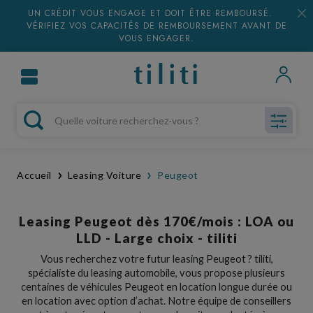
UN CRÉDIT VOUS ENGAGE ET DOIT ÊTRE REMBOURSÉ.
VÉRIFIEZ VOS CAPACITÉS DE REMBOURSEMENT AVANT DE
VOUS ENGAGER.
Accueil
Leasing Voiture
Peugeot
Leasing Peugeot dès 170€/mois : LOA ou
LLD - Large choix - tiliti
Vous recherchez votre futur leasing Peugeot ? t
iliti
,
spécialiste du leasing automobile, vous propose plusieurs
centaines de véhicules Peugeot en location longue durée ou
en location avec option d’achat. Notre équipe de conseillers