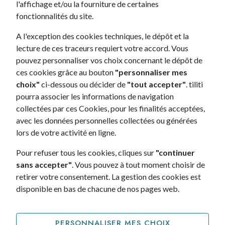
hybrides rechargeables, Peugeot s’impose dans le paysage de
l'affichage et/ou la fourniture de certaines
l’automobile comme un acteur majeur de ce nouveau chapitre.
fonctionnalités du site.
Le constructeur automobile Français est également à l’initiative
du projet « Puits de Carbone Forestier Peugeot-ONF », projet
visant à comprendre la dynamique de restauration des forêts
A l'exception des cookies techniques, le dépôt et la
tropicales.
lecture de ces traceurs requiert votre accord. Vous
tiliti s’inscrit directement comme un partenaire de ce
pouvez personnaliser vos choix concernant le dépôt de
renouveau en proposant le
leasing Peugeot 208 hybride
,
ces cookies grâce au bouton
"personnaliser mes
2008 hybride, Nouvelle 308 hybride, 3008 hybride et 508
hybride.
choix"
ci-dessous ou décider de
"tout accepter"
. tiliti
pourra associer les informations de navigation
Leasing Peugeot avec ou sans apport
collectées par ces Cookies, pour les finalités acceptées,
Rouler avec un
leasing Peugeot
proposé par tiliti, c’est rouler
en ayant la certitude d’avoir fait le bon choix de financement
avec les données personnelles collectées ou générées
et la satisfaction de pouvoir être accompagné à chaque instant
lors de votre activité en ligne.
de son contrat. tiliti propose un large choix de Peugeot en
leasing, avec ou sans apport, pour des durées comprises entre
24 et 60 mois. Vous ne trouverez pas de voiture Peugeot sans
Pour refuser tous les cookies, cliques sur
"continuer
apport à un meilleur prix que celui proposé par tiliti. En LOA ou
sans accepter"
. Vous pouvez à tout moment choisir de
en LLD, vous trouverez le choix, le service et le prix chez tiliti.
retirer votre consentement. La gestion des cookies est
Quel leasing Peugeot choisir ?
disponible en bas de chacune de nos pages web.
Leasing Peugeot : les SUV que vous pouvez choisir !
Peugeot propose 3 types de SUV sur le marché de
l’automobile : le
Leasing Peugeot 2008
, le
leasing Peugeot
3008
et le
Leasing Peugeot 5008
. Tous ces véhicules sont
PERSONNALISER MES CHOIX