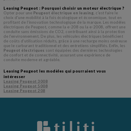
Leasing Peugeot : Pourquoi choisir un moteur électrique ?
Opter pour une
Peugeot électrique en leasing
, c'est faire le
choix d'une mobilité à la fois écologique et économique, tout en
profitant de l'innovation technologique de la marque. Les modèles
électriques de Peugeot, comme la e-208 ou la e-2008, offrent une
conduite sans émissions de CO2, contribuant ainsi à la protection
de l'environnement. De plus, les véhicules électriques bénéficient
de coûts d'utilisation réduits, grâce à une recharge moins onéreuse
que le carburant traditionnel et des entretiens simplifiés. Enfin, les
Peugeot électriques
sont équipées des dernières technologies
de confort et de connectivité, assurant une expérience de
conduite moderne et agréable.
Leasing Peugeot les modèles qui pourraient vous
intéresser
Leasing Peugeot 3008
Leasing Peugeot 5008
Leasing Peugeot 208