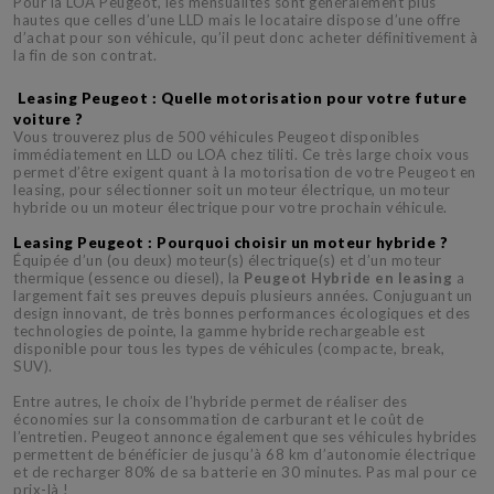
Pour la LOA Peugeot, les mensualités sont généralement plus
hautes que celles d’une LLD mais le locataire dispose d’une offre
d’achat pour son véhicule, qu’il peut donc acheter définitivement à
la fin de son contrat.
Leasing Peugeot : Quelle motorisation pour votre future
voiture ?
Vous trouverez plus de 500 véhicules Peugeot disponibles
immédiatement en LLD ou LOA chez tiliti. Ce très large choix vous
permet d’être exigent quant à la motorisation de votre Peugeot en
leasing, pour sélectionner soit un moteur électrique, un moteur
hybride ou un moteur électrique pour votre prochain véhicule.
Leasing Peugeot : Pourquoi choisir un moteur hybride ?
Équipée d’un (ou deux) moteur(s) électrique(s) et d’un moteur
thermique (essence ou diesel), la
Peugeot Hybride en leasing
a
largement fait ses preuves depuis plusieurs années. Conjuguant un
design innovant, de très bonnes performances écologiques et des
technologies de pointe, la gamme hybride rechargeable est
disponible pour tous les types de véhicules (compacte, break,
SUV).
Entre autres, le choix de l’hybride permet de réaliser des
économies sur la consommation de carburant et le coût de
l’entretien. Peugeot annonce également que ses véhicules hybrides
permettent de bénéficier de jusqu’à 68 km d’autonomie électrique
et de recharger 80% de sa batterie en 30 minutes. Pas mal pour ce
prix-là !