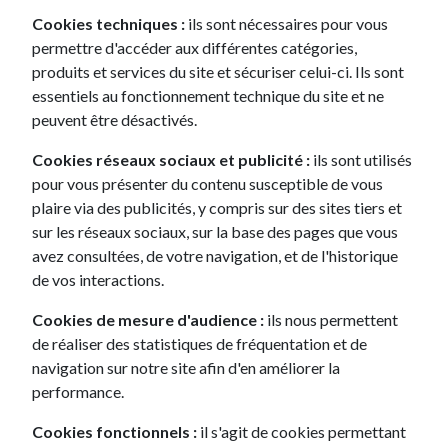
Cookies techniques :
ils sont nécessaires pour vous
permettre d'accéder aux différentes catégories,
Pourquoi choisir un leasing Peugeot ?
Peugeot, la marque au Lion, fierté de l’industrie
produits et services du site et sécuriser celui-ci. Ils sont
française
essentiels au fonctionnement technique du site et ne
Fondée au début du 19ème siècle par les frères
Peugeot
,
l’entreprise franc-comtoise est pionnière pour le lancement, en
peuvent être désactivés.
1948, de la toute première voiture monocoque. En 1969 la
Peugeot 504 est élue voiture de l’année et plus de 3 700 000
Cookies réseaux sociaux et publicité :
ils sont utilisés
véhicules seront mis à la route jusqu’en 2006, soit le record de
la plus longue carrière pour une voiture. Peugeot connaît
pour vous présenter du contenu susceptible de vous
également le succès grâce à ses petites berlines (notamment la
plaire via des publicités, y compris sur des sites tiers et
104, d’une longueur de 3,58m), grâce à la Peugeot 604 qui fut
adoptée en 1979 par le haut commandement Français et avec
sur les réseaux sociaux, sur la base des pages que vous
la 205, victorieuse à deux reprises du Paris Dakar. En 1998,
avez consultées, de votre navigation, et de l'historique
Peugeot entre encore dans une nouvelle dimension en
commercialisant la 206, vendue à plus de 7 millions
de vos interactions.
d’exemplaires et titrée 3 fois du championnat du monde des
rallyes (en 2000 et 2002 avec la Peugeot 206 WRC).
Cookies de mesure d'audience :
ils nous permettent
Aujourd’hui, les descendantes de cette grande histoire sont de
de réaliser des statistiques de fréquentation et de
très beaux modèles, à l’image des nouvelles Peugeot 208, 308
navigation sur notre site afin d'en améliorer la
et 508, ou encore des SUV comme le Peugeot 2008, 3008 ou
le 5008.
performance.
Leasing Peugeot : être dans l’ère du temps
Cookies fonctionnels :
il s'agit de cookies permettant
Avec ses véhicules 100% électriques ou avec ses véhicules