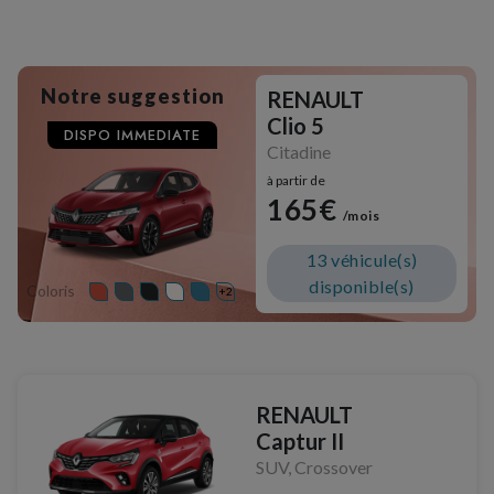
Notre suggestion
RENAULT
Clio 5
DISPO IMMEDIATE
Citadine
à partir de
165€
/mois
13 véhicule(s)
disponible(s)
Coloris
+2
RENAULT
Captur II
SUV, Crossover