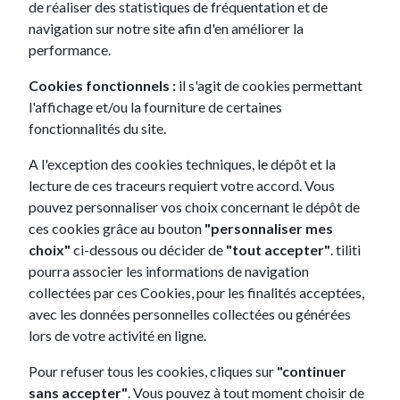
de réaliser des statistiques de fréquentation et de
navigation sur notre site afin d'en améliorer la
performance.
Cookies fonctionnels :
il s'agit de cookies permettant
l'affichage et/ou la fourniture de certaines
fonctionnalités du site.
A l'exception des cookies techniques, le dépôt et la
lecture de ces traceurs requiert votre accord. Vous
pouvez personnaliser vos choix concernant le dépôt de
ces cookies grâce au bouton
"personnaliser mes
choix"
ci-dessous ou décider de
"tout accepter"
. tiliti
Pourquoi choisir votre Leasing Renault ?
pourra associer les informations de navigation
Leasing Renault, un fleuron de l’industrie automobile
française
collectées par ces Cookies, pour les finalités acceptées,
La célèbre marque
Renault
a été créé en 1899 par les frères
avec les données personnelles collectées ou générées
Renault. Ils conquerront par la suite le marché de l’automobile.
D’abord avec la 4CV en 1946, puis la Dauphine, ces deux
lors de votre activité en ligne.
modèles seront les premiers grands succès populaires d’après-
guerre de la marque au losange. La volonté de construire des
Pour refuser tous les cookies, cliques sur
"continuer
voitures populaires est d’ailleurs restée ancrée dans l’ADN du
constructeur Français. La Twingo, la Renault Clio V, la Renault
sans accepter"
. Vous pouvez à tout moment choisir de
Captur figurent parmi les voitures les plus demandées et les