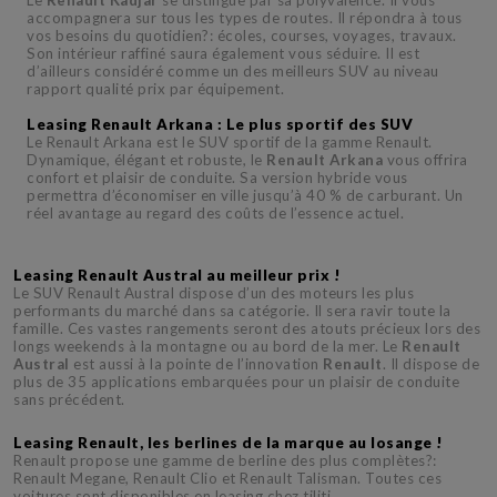
accompagnera sur tous les types de routes. Il répondra à tous
vos besoins du quotidien?: écoles, courses, voyages, travaux.
Son intérieur raffiné saura également vous séduire. Il est
d’ailleurs considéré comme un des meilleurs SUV au niveau
rapport qualité prix par équipement.
Leasing Renault Arkana : Le plus sportif des SUV
Le Renault Arkana est le SUV sportif de la gamme Renault.
Dynamique, élégant et robuste, le
Renault Arkana
vous offrira
confort et plaisir de conduite. Sa version hybride vous
permettra d’économiser en ville jusqu’à 40 % de carburant. Un
réel avantage au regard des coûts de l’essence actuel.
Leasing Renault Austral au meilleur prix !
Le SUV Renault Austral dispose d’un des moteurs les plus
performants du marché dans sa catégorie. Il sera ravir toute la
famille. Ces vastes rangements seront des atouts précieux lors des
longs weekends à la montagne ou au bord de la mer. Le
Renault
Austral
est aussi à la pointe de l’innovation
Renault
. Il dispose de
plus de 35 applications embarquées pour un plaisir de conduite
sans précédent.
Leasing Renault, les berlines de la marque au losange !
Renault propose une gamme de berline des plus complètes?:
Renault Megane, Renault Clio et Renault Talisman. Toutes ces
voitures sont disponibles en leasing chez tiliti.