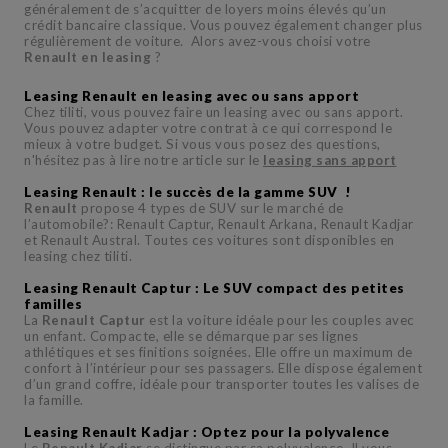
généralement de s’acquitter de loyers moins élevés qu’un
crédit bancaire classique. Vous pouvez également changer plus
régulièrement de voiture. Alors avez-vous choisi votre
Renault en leasing
?
Leasing Renault en leasing avec ou sans apport
Chez tiliti, vous pouvez faire un leasing avec ou sans apport.
Vous pouvez adapter votre contrat à ce qui correspond le
mieux à votre budget. Si vous vous posez des questions,
n'hésitez pas à lire notre article sur le
leasing sans apport
Leasing Renault : le succès de la gamme SUV !
Renault
propose 4 types de SUV sur le marché de
l’automobile?: Renault Captur, Renault Arkana, Renault Kadjar
et Renault Austral. Toutes ces voitures sont disponibles en
leasing chez tiliti.
Leasing Renault Captur : Le SUV compact des petites
familles
La
Renault Captur
est la voiture idéale pour les couples avec
un enfant. Compacte, elle se démarque par ses lignes
athlétiques et ses finitions soignées. Elle offre un maximum de
confort à l’intérieur pour ses passagers. Elle dispose également
d’un grand coffre, idéale pour transporter toutes les valises de
la famille.
Leasing Renault Kadjar : Optez pour la polyvalence
Le
Renault Kadjar
se distingue par sa polyvalence. Il vous