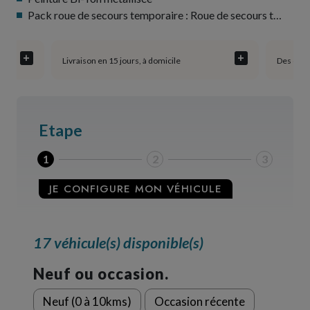
Pack roue de secours temporaire : Roue de secours temporaire Plancher de coffre mobile
+
+
Livraison en 15 jours, à domicile
Des cons
Etape
1
2
3
JE CONFIGURE MON VÉHICULE
17 véhicule(s) disponible(s)
Neuf ou occasion.
Neuf (0 à 10kms)
Occasion récente