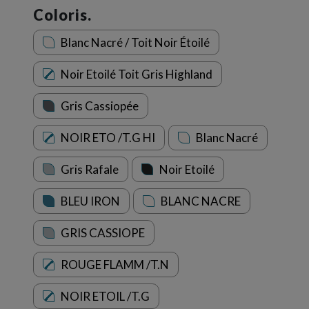
Coloris.
Blanc Nacré / Toit Noir Étoilé
Noir Etoilé Toit Gris Highland
Gris Cassiopée
NOIR ETO /T.G HI
Blanc Nacré
Gris Rafale
Noir Etoilé
BLEU IRON
BLANC NACRE
GRIS CASSIOPE
ROUGE FLAMM /T.N
NOIR ETOIL /T.G