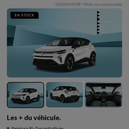
VES00449398
Photo non contractuelle
EN STOCK
A
B
C
130g CO2/km
D
E
F
G
Les + du véhicule.
Peinture Bi-Ton métallisée