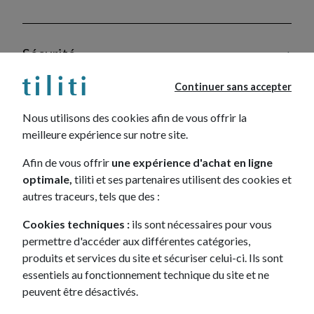
Sécurité
Continuer sans accepter
Options
Nous utilisons des cookies afin de vous offrir la
meilleure expérience sur notre site.
Afin de vous offrir
une expérience d'achat en ligne
optimale,
tiliti et ses partenaires utilisent des cookies et
autres traceurs, tels que des :
+
Livraison en 15 jours, à domicile
Cookies techniques :
ils sont nécessaires pour vous
permettre d'accéder aux différentes catégories,
+
produits et services du site et sécuriser celui-ci. Ils sont
Des conseillers à votre écoute
essentiels au fonctionnement technique du site et ne
peuvent être désactivés.
+
Véhicule neuf ou reconditionné