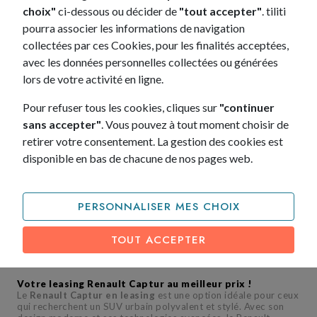
téléphone au 09 72 39 72 00
choix"
ci-dessous ou décider de
"tout accepter"
. tiliti
pourra associer les informations de navigation
Lundi au jeudi 9h - 19h
collectées par ces Cookies, pour les finalités acceptées,
Vendredi 9h - 18h
avec les données personnelles collectées ou générées
Samedi 9h - 12h / 13h - 17h
lors de votre activité en ligne.
Pour refuser tous les cookies, cliques sur
"continuer
ME RAPPELER IMMÉDIATEMENT
sans accepter"
. Vous pouvez à tout moment choisir de
retirer votre consentement. La gestion des cookies est
Politique de confidentialité
disponible en bas de chacune de nos pages web.
PERSONNALISER MES CHOIX
UN CRÉDIT VOUS ENGAGE ET DOIT ÊTRE REMBOURSÉ,
VÉRIFIEZ VOS CAPACITÉS DE REMBOURSEMENT AVANT DE
TOUT ACCEPTER
VOUS ENGAGER.
Votre leasing Renault Captur
au meilleur prix !
Le
Renault Captur en leasing
est une option idéale pour ceux
qui recherchent un SUV urbain polyvalent et stylé. Avec son