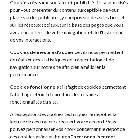
Cookies réseaux sociaux et publicité :
ils sont utilisés
pour vous présenter du contenu susceptible de vous
+
tiliti, une filiale du Crédit Mutuel Leasing
plaire via des publicités, y compris sur des sites tiers et
sur les réseaux sociaux, sur la base des pages que vous
avez consultées, de votre navigation, et de l'historique
Les + selon tiliti du Renault
de vos interactions.
Captur
Cookies de mesure d'audience :
ils nous permettent
de réaliser des statistiques de fréquentation et de
navigation sur notre site afin d'en améliorer la
performance.
Cookies fonctionnels :
il s'agit de cookies permettant
l'affichage et/ou la fourniture de certaines
Besoin d'informations
fonctionnalités du site.
complémentaires ?
A l'exception des cookies techniques, le dépôt et la
lecture de ces traceurs requiert votre accord. Vous
Impatient d'échanger avec un conseiller tiliti ?
pouvez personnaliser vos choix concernant le dépôt de
N'hésiter pas à nous contacter directement par
ces cookies grâce au bouton
"personnaliser mes