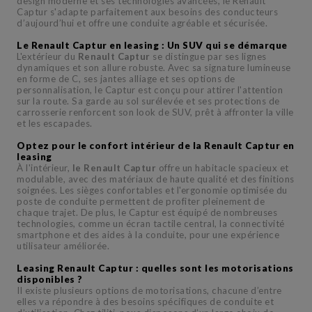
design moderne et ses technologies avancées, le Renault
Captur s'adapte parfaitement aux besoins des conducteurs
d’aujourd’hui et offre une conduite agréable et sécurisée.
Le Renault Captur en leasing : Un SUV qui se démarque
L'extérieur du
Renault Captur
se distingue par ses lignes
dynamiques et son allure robuste. Avec sa signature lumineuse
en forme de C, ses jantes alliage et ses options de
personnalisation, le Captur est conçu pour attirer l'attention
sur la route. Sa garde au sol surélevée et ses protections de
carrosserie renforcent son look de SUV, prêt à affronter la ville
et les escapades.
Optez pour le confort intérieur de la Renault Captur en
leasing
À l'intérieur,
le Renault Captur
offre un habitacle spacieux et
modulable, avec des matériaux de haute qualité et des finitions
soignées. Les sièges confortables et l'ergonomie optimisée du
poste de conduite permettent de profiter pleinement de
chaque trajet. De plus, le Captur est équipé de nombreuses
technologies, comme un écran tactile central, la connectivité
smartphone et des aides à la conduite, pour une expérience
utilisateur améliorée.
Leasing Renault Captur : quelles sont les motorisations
disponibles ?
Il existe plusieurs options de motorisations, chacune d’entre
elles va répondre à des besoins spécifiques de conduite et