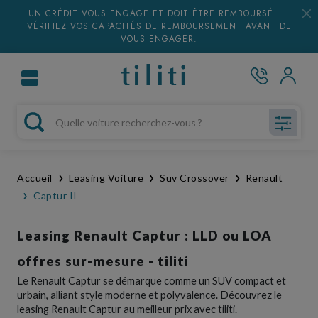
UN CRÉDIT VOUS ENGAGE ET DOIT ÊTRE REMBOURSÉ.
VÉRIFIEZ VOS CAPACITÉS DE REMBOURSEMENT AVANT DE
VOUS ENGAGER.
Accueil
Leasing Voiture
Suv Crossover
Renault
Captur II
Leasing Renault Captur : LLD ou LOA
offres sur-mesure - tiliti
Le Renault Captur se démarque comme un SUV compact et
urbain, alliant style moderne et polyvalence. Découvrez le
leasing Renault Captur au meilleur prix avec
tiliti
.