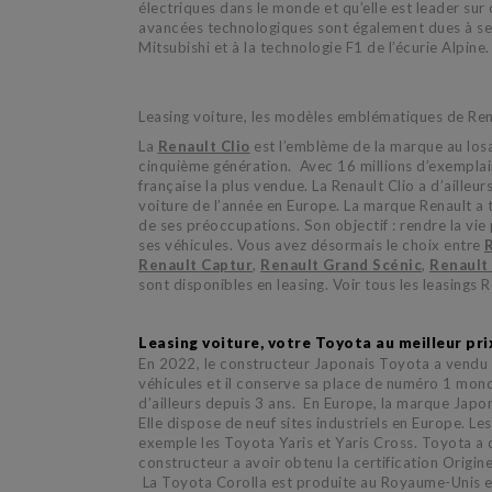
électriques dans le monde et qu’elle est leader su
avancées technologiques sont également dues à se
Mitsubishi et à la technologie F1 de l’écurie Alpine
Leasing voiture, les modèles emblématiques de Rena
La
Renault Clio
est l’emblème de la marque au los
cinquième génération. Avec 16 millions d’exemplaire
française la plus vendue. La Renault Clio a d’ailleurs
voiture de l’année en Europe. La marque Renault a 
de ses préoccupations. Son objectif : rendre la vie
ses véhicules. Vous avez désormais le choix entre
Renault Captur
,
Renault Grand Scénic
,
Renault
sont disponibles en leasing. Voir tous les leasings R
Leasing voiture, votre Toyota au meilleur prix
En 2022, le constructeur Japonais Toyota a vendu 
véhicules et il conserve sa place de numéro 1 mond
d’ailleurs depuis 3 ans. En Europe, la marque Japo
Elle dispose de neuf sites industriels en Europe. Le
exemple les Toyota Yaris et Yaris Cross. Toyota a d’
constructeur a avoir obtenu la certification Origin
La Toyota Corolla est produite au Royaume-Unis et