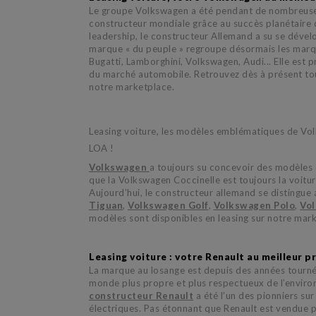
Le groupe Volkswagen a été pendant de nombreuse
constructeur mondiale grâce au succès planétaire d
leadership, le constructeur Allemand a su se dévelo
marque « du peuple » regroupe désormais les marq
Bugatti, Lamborghini, Volkswagen, Audi... Elle est 
du marché automobile. Retrouvez dès à présent to
notre marketplace.
Leasing voiture, les modèles emblématiques de Vo
LOA !
Volkswagen
a toujours su concevoir des modèles
que la Volkswagen Coccinelle est toujours la voitu
Aujourd’hui, le constructeur allemand se distingue
Tiguan
,
Volkswagen Golf
,
Volkswagen Polo
,
Vol
modèles sont disponibles en leasing sur notre mar
Leasing voiture : votre Renault au meilleur pri
La marque au losange est depuis des années tourn
monde plus propre et plus respectueux de l’environ
constructeur Renault
a été l’un des pionniers su
électriques. Pas étonnant que Renault est vendue 