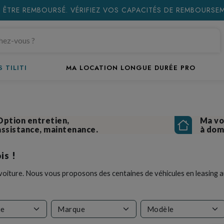
 ÊTRE REMBOURSÉ. VÉRIFIEZ VOS CAPACITÉS DE REMBOURS
 TILITI
MA LOCATION LONGUE DURÉE PRO
Option entretien,
Ma vo
assistance, maintenance.
à domi
is !
g voiture. Nous vous proposons des centaines de véhicules en leasing au
ie
Marque
Modèle