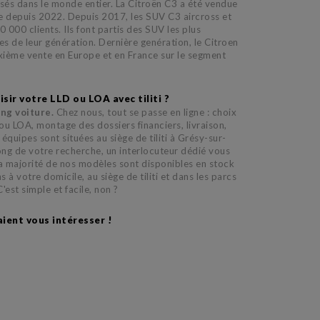
és dans le monde entier. La Citroën C3 a été vendue
re depuis 2022. Depuis 2017, les SUV C3 aircross et
 000 clients. Ils font partis des SUV les plus
es de leur génération. Dernière genération, le Citroen
ième vente en Europe et en France sur le segment
sir votre LLD ou LOA avec tiliti ?
ing voiture.
Chez nous, tout se passe en ligne : choix
u LOA, montage des dossiers financiers, livraison,
quipes sont situées au siège de tiliti à Grésy-sur-
long de votre recherche, un interlocuteur dédié vous
 majorité de nos modèles sont disponibles en stock
 à votre domicile, au siège de tiliti et dans les parcs
'est simple et facile, non ?
aient vous intéresser !