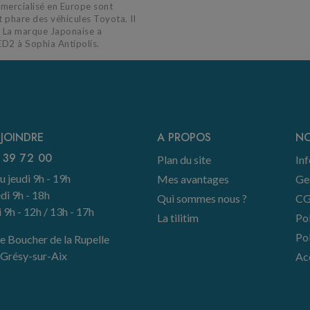
mercialisé en Europe sont
t phare des véhicules Toyota. Il
. La marque Japonaise a
ED2 à Sophia Antipolis.
JOINDRE
A PROPOS
NO
 39 72 00
Plan du site
Inf
u jeudi 9h - 19h
Mes avantages
Ge
di 9h - 18h
Qui sommes nous ?
CG
9h - 12h / 13h - 17h
La tilitim
Pol
Pol
e Boucher de la Rupelle
Grésy-sur-Aix
Acc