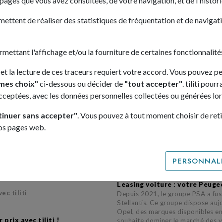
s pages que vous avez consultées, de votre navigation, et de l'histor
168€ /mois
mettent de réaliser des statistiques de fréquentation et de navigatio
oloris
4 véhicule(s) disponible(s)
ermettant l'affichage et/ou la fourniture de certaines fonctionnalités
 et la lecture de ces traceurs requiert votre accord. Vous pouvez p
1
2
3
mes choix"
ci-dessous ou décider de
"tout accepter"
. tiliti pou
acceptées, avec les données personnelles collectées ou générées lors
Leasing voiture, Toyota : les mod
La Toyota Corolla est la voiture
tinuer sans accepter"
. Vous pouvez à tout moment choisir de ret
million d’unités, suivi de près p
nos pages web.
ng voiture
en proposant la
de la
Toyota Yaris
et Toyota Yari
at aux particuliers et aux
600 collobarateurs. Le Toyota RA
 les prix évoluent tous les
style, sécurité et liberté. Il est à
us de
2000 leasing voiture
en
bien évidemment disponible en leas
PERSONNALI
ont en stock et disponibles sous
une des référentes sur le marché 
oposons en LLD ou LOA.
Leasing voiture : votre Peugeo
c tiliti
Depuis 2021, le groupe PSA a fus
Stellantis. Ce groupe dispose auj
Opel, des marques disponibles en
prix avec tiliti !
souhaite dominer le marché des vé