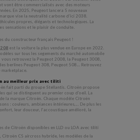
ot vont être commercialisés avec des moteurs
années. En 2025, Peugeot lancera 5 nouveaux
marque vise la neutralité carbone d’ici 2038.
hicules propres, élégants et technologiques. La
es sensations et le plaisir de conduite.
es du constructeur français Peugeot !
 208
est la voiture la plus vendue en Europe en 2022.
odèles sur tous les segements du marché automobile
, vous retrouvez la Peugeot 2008, la Peugeot 3008,
des berlines Peugeot 308, Peugeot 508... Retrouvez
re marketplace.
 au meilleur prix avec tiliti
n fait parti du groupe Stellantis. Citroën propose
es qui se distinguent au premier coup d'oeil. La
t de la marque Citroën. Chaque modèle Citroën
s : couleurs, ambiances intérieures,... De plus les
nfort, leur douceur, l'accoustique amélioré, la
es de Citroën disponibles en LLD ou LOA avec tiliti
, Citroën C5 aircross hybride, les modèles de la