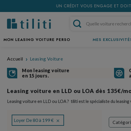
UN CRÉDIT VOUS ENGAGE ET DOIT
MON LEASING VOITURE PERSO
MES EXCLUSIVITÉS
Accueil
Leasing Voiture
Mon leasing voiture
en 15 jours.
Leasing voiture en LLD ou LOA dès 135€/mo
Leasing voiture en LLD ou LOA ? tiliti est le spécialiste du leasin
Loyer De 80 à 199 €
Catégor