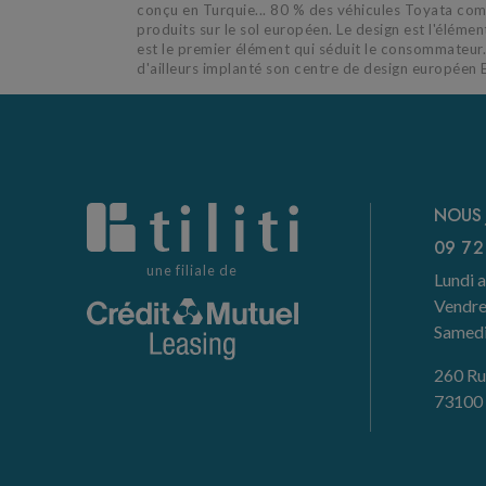
conçu en Turquie... 80 % des véhicules Toyata com
produits sur le sol européen. Le design est l'élémen
est le premier élément qui séduit le consommateur
d'ailleurs implanté son centre de design européen 
NOUS 
09 72
une filiale de
Lundi a
Vendre
Samedi 
260 Ru
73100 