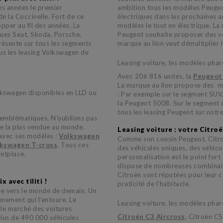
s années le premier
ambition tous les modèles Peuge
e la Coccinelle. Fort de ce
électriques dans les prochaines 
pper au fil des années. La
modèles le tout en électrique. La 
ues Seat, Skoda, Porsche,
Peugeot souhaite proposer des vé
présente sur tous les segments
marque au lion veut démultiplier l
us les leasing Volkswagen de
Leasing voiture, les modèles phar
Avec 206 816 unités, la
Peugeot
La marque au lion propose des m
lkswagen disponibles en LLD ou
: Par exemple sur le segment SUV
la Peugeot 5008. Sur le segment 
tous les leasing Peugeot sur not
 emblématiques. N’oublions pas
re la plus vendue au monde.
Leasing voiture : votre Citroën
 avec ses modèles :
Volkswagen
Comme son cousin Peugeot, Citroë
kswagen T-cross
. Tous ces
des véhicules uniques, des véhicul
ketplace.
personnalisation est le point for
dispose de nombreuses combinaison
Citroën sont réputées pour leur co
x avec tiliti !
praticité de l'habitacle.
ée vers le monde de demain. Un
nement qui l’entoure. Le
Leasing voiture, les modèles phar
r le marché des voitures
Citroën C3 Aircross
, Citroën C5
plus de 490 000 véhicules