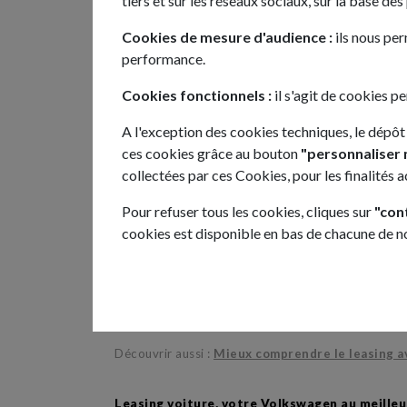
tiers et sur les réseaux sociaux, sur la base de
Cookies de mesure d'audience :
ils nous per
C
performance.
Cookies fonctionnels :
il s'agit de cookies p
A l'exception des cookies techniques, le dépôt
ces cookies grâce au bouton
"personnaliser 
collectées par ces Cookies, pour les finalités 
Pour refuser tous les cookies, cliques sur
"con
Tous nos leasing voiture en LLD ou LOA !
cookies est disponible en bas de chacune de 
Depuis 2016, tiliti démocratise le marché du
leasi
location de longue durée avec ou sans option d’ach
professionnels. Sur notre marketplace, les stocks et
jours. Nous sommes capables de vous proposer pl
simultané. La majorité de nos voitures en leasing s
14 jours. Voici un panel des marques que nous pr
Découvrir aussi :
Mieux comprendre le leasing ave
Leasing voiture, votre Volkswagen au meilleur 