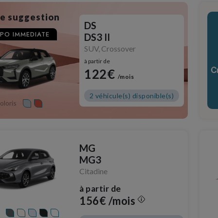
e suggestion
DS
SPO IMMEDIATE
DS3 II
SUV, Crossover
à partir de
122€
/mois
2 véhicule(s) disponible(s)
oloris
MG
MG3
Citadine
à partir de
156€ /mois