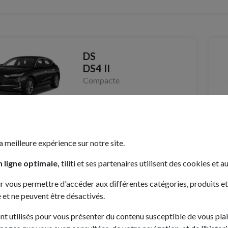
DS
DS4 II
Compacte
à partir de
166€ /mois
oloris
3 véhicule(s) disponible(s)
a meilleure expérience sur notre site.
 ligne optimale,
tiliti et ses partenaires utilisent des cookies et au
OPEL
r vous permettre d'accéder aux différentes catégories, produits et se
Corsa VI
 et ne peuvent être désactivés.
Citadine
ont utilisés pour vous présenter du contenu susceptible de vous plai
à partir de