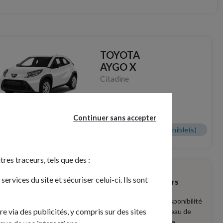
TOYOTA
AYGO X
Citadine
à partir de
166€ /mois
Continuer sans accepter
Coloris
2 véhicule(s) disponible(s)
tres traceurs, tels que des :
rvices du site et sécuriser celui-ci. Ils sont
Livraison à domicile en 15 jours
Avec plus de 7 000 véhicules en disponibilité
re via des publicités, y compris sur des sites
immédiate et grâce à son large réseau de
partenaires, tiliti livre votre véhicule