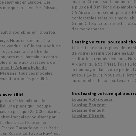
marque Citroën sont commercialis
r ce segment en Europe. Ces
a plus de 4.8 millions d’exemplai
s marques partenaires Nissan,
C5 Aircross ont séduit plus de 400
.
confortables et les plus modulabl
Grand C4 Spacetourer est la deux
des monospaces.
ult disponibles en lld ou loa
ange. Nous en sommes à la
Leasing voiture, pourquoi choi
s vendus, la Clio est la voiture
tiliti est une marketplace de
leas
 reçu deux fois le titre de
de votre
leasing voiture
en LLD o
toujours mis l’humain au centre
restitution, renouvellement… Nos é
 plus simple aux passagers de
Aix ainsi qu'à St-Priest. Tout au 
Renault Arkana hybride
,
accompagne dans votre projet. La
 Megane
, tous ces modèles
et sous 14 jours. Nous vous livrons
enault proposés par tiliti.
automobiles de nos partenaires. C
Nos leasing voiture qui pourr
 avec tiliti
Leasing Volkswagen
plus de 10.5 millions de
Leasing Peugeot
ial. Une place qu’il occupe
Leasing Renault
naise a presque 25 000 salariés.
Leasing Citroën
s sites français produisent par
ailleurs était le premier
e France Garantie pour sa Yaris.
 en Russie. Le Toyota Rav4 est