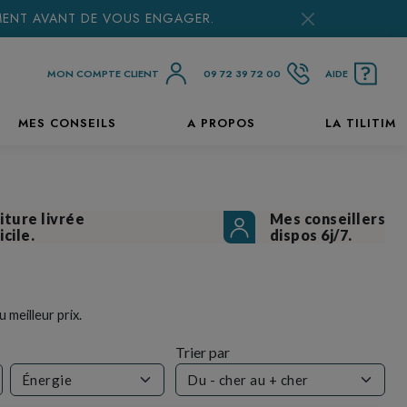
EMENT AVANT DE VOUS ENGAGER.
MON COMPTE CLIENT
09 72 39 72 00
AIDE
MES CONSEILS
A PROPOS
LA TILITIM
iture livrée
Mes conseillers
cile.
dispos 6j/7.
 meilleur prix.
Trier par
Énergie
Du - cher au + cher