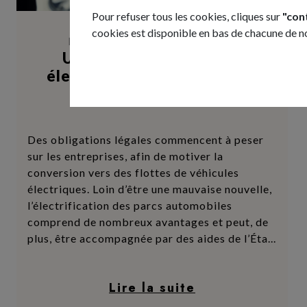
Pour refuser tous les cookies, cliques sur
"con
cookies est disponible en bas de chacune de 
Flotte automobile en électrique
Une flotte de véhicules
électriques, c’est possible –
tiliti
Des obligations légales commencent à peser
sur les entreprises, afin de motiver la
conversion vers des flottes de véhicules
électriques. Loin d’être une mauvaise nouvelle,
l’électrification des parcs automobiles
comprend de nombreux avantages et peut, de
plus, être accompagnée par des aides de l’Éta...
Lire la suite