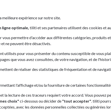
facilement mise en place, notamment à l’aide
d’un abonn...
a meilleure expérience sur notre site.
 ligne optimale,
tiliti et ses partenaires utilisent des cookies et au
Lire la suite
r vous permettre d'accéder aux différentes catégories, produits et se
 et ne peuvent être désactivés.
ont utilisés pour vous présenter du contenu susceptible de vous plai
s pages que vous avez consultées, de votre navigation, et de l'histor
mettent de réaliser des statistiques de fréquentation et de navigatio
ermettant l'affichage et/ou la fourniture de certaines fonctionnalités
 et la lecture de ces traceurs requiert votre accord. Vous pouvez p
mes choix"
ci-dessous ou décider de
"tout accepter"
. tiliti pou
acceptées, avec les données personnelles collectées ou générées lors