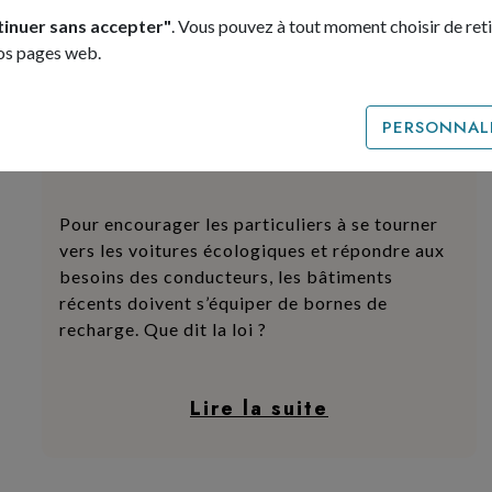
tinuer sans accepter"
. Vous pouvez à tout moment choisir de ret
nos pages web.
Zoom sur les bornes de recharge
Bornes de recharge en
entreprise : quelles obligations
PERSONNALI
? – tiliti
Pour encourager les particuliers à se tourner
vers les voitures écologiques et répondre aux
besoins des conducteurs, les bâtiments
récents doivent s’équiper de bornes de
recharge. Que dit la loi ?
Lire la suite