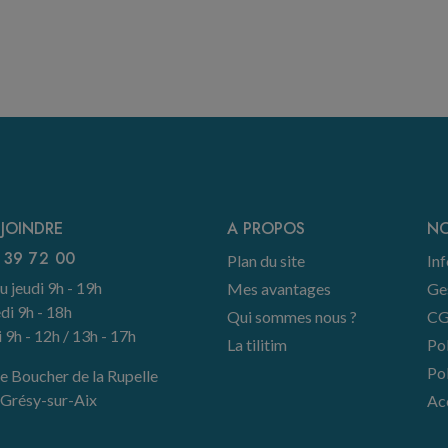
JOINDRE
A PROPOS
NO
 39 72 00
Plan du site
Inf
u jeudi 9h - 19h
Mes avantages
Ge
di 9h - 18h
Qui sommes nous ?
CG
9h - 12h / 13h - 17h
La tilitim
Pol
Pol
e Boucher de la Rupelle
Grésy-sur-Aix
Acc