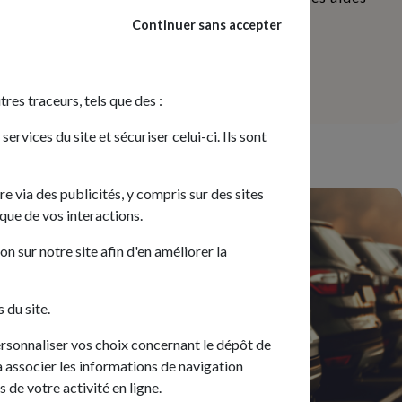
pour doter leur flotte de véhicules...
Continuer sans accepter
Lire la suite
tres traceurs, tels que des :
rvices du site et sécuriser celui-ci. Ils sont
re via des publicités, y compris sur des sites
ique de vos interactions.
n sur notre site afin d'en améliorer la
 du site.
ersonnaliser vos choix concernant le dépôt de
rra associer les informations de navigation
 de votre activité en ligne.