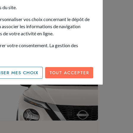
 du site.
ersonnaliser vos choix concernant le dépôt de
rra associer les informations de navigation
 Juke.
 de votre activité en ligne.
irer votre consentement. La gestion des
SER MES CHOIX
TOUT ACCEPTER