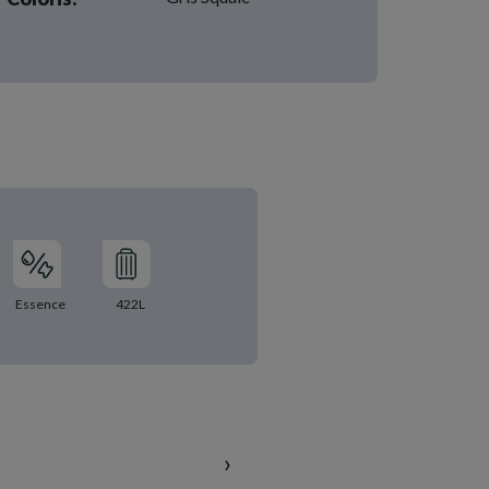
Essence
422L