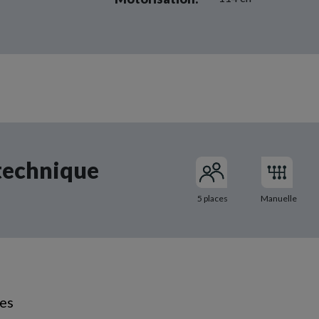
technique
5 places
Manuelle
ues