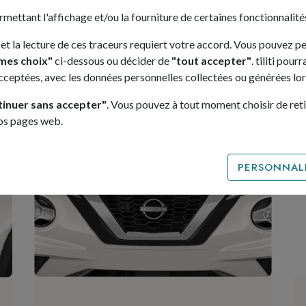
ermettant l'affichage et/ou la fourniture de certaines fonctionnalités
 et la lecture de ces traceurs requiert votre accord. Vous pouvez p
mes choix"
ci-dessous ou décider de
"tout accepter"
. tiliti pou
 selon tiliti du Nissan
acceptées, avec les données personnelles collectées ou générées lors
tinuer sans accepter"
. Vous pouvez à tout moment choisir de ret
nos pages web.
PERSONNALI