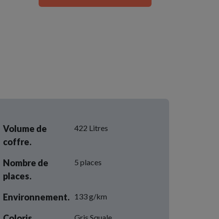
Volume de
422 Litres
coffre.
Nombre de
5 places
places.
Environnement.
133 g/km
Coloris.
Gris Squale