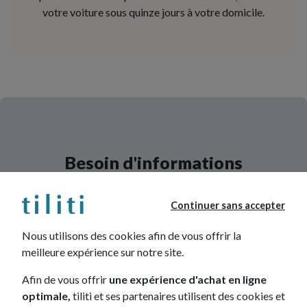
votre voiture sous quinze jours à votre domicile.
Besoin d'informations
complémentaires ?
Continuer sans accepter
Un conseiller de notre équipe d'experts
peut vous rappeler tout de suite !
Nous utilisons des cookies afin de vous offrir la
meilleure expérience sur notre site.
ME RAPPELER
IMMÉDIATEMENT
Afin de vous offrir
une expérience d'achat en ligne
optimale,
tiliti et ses partenaires utilisent des cookies et