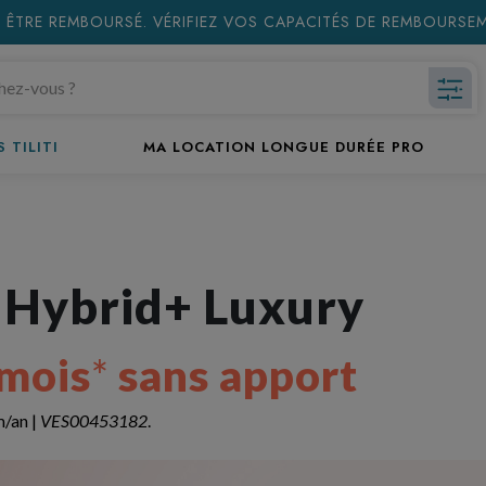
 ÊTRE REMBOURSÉ. VÉRIFIEZ VOS CAPACITÉS DE REMBOURS
 TILITI
MA LOCATION LONGUE DURÉE PRO
Hybrid+ Luxury
/mois
sans apport
*
m/an |
VES00453182
.