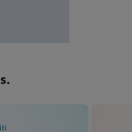
s.
iti