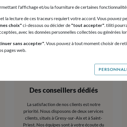
ermettant l'affichage et/ou la fourniture de certaines fonctionnalités
 et la lecture de ces traceurs requiert votre accord. Vous pouvez p
mes choix"
ci-dessous ou décider de
"tout accepter"
. tiliti pou
acceptées, avec les données personnelles collectées ou générées lors
Les + de tiliti.
tinuer sans accepter"
. Vous pouvez à tout moment choisir de ret
nos pages web.
PERSONNALI
Des conseillers dédiés
La satisfaction de nos clients est notre
priorité. Nous disposons de deux services
clients, situés à Gresy-sur-Aix et à Saint-
Priest. Nos équipes sont à votre écoute du