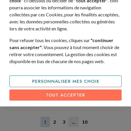
choix"
ci-dessous ou décider de
"tout accepter"
. tiliti
193€ /mois
pourra associer les informations de navigation
Coloris
collectées par ces Cookies, pour les finalités acceptées,
3 véhicule(s) disponible(s)
avec les données personnelles collectées ou générées
lors de votre activité en ligne.
Pour refuser tous les cookies, cliques sur
"continuer
sans accepter"
. Vous pouvez à tout moment choisir de
Accompagnement personnalisé
retirer votre consentement. La gestion des cookies est
Un besoin ? tiliti vous accompagne dans
disponible en bas de chacune de nos pages web.
la recherche de votre leasing et tout au
long de votre contrat. Nos conseillers
sont à votre écoute pour trouver le
PERSONNALISER MES CHOIX
véhicule, le contrat et la solution de
financement qui correspondent à vos
TOUT ACCEPTER
besoins.
1
2
3
...
10