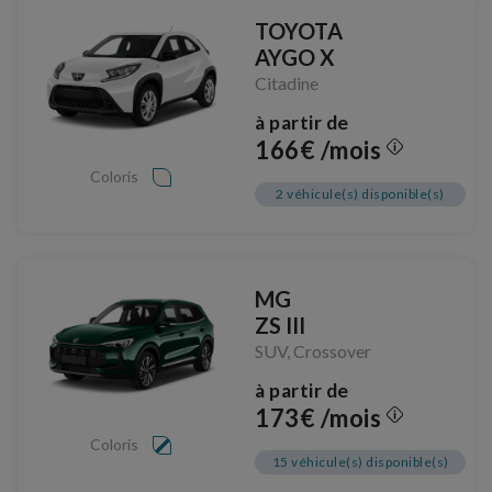
TOYOTA
AYGO X
Citadine
à partir de
166€ /mois
Coloris
2 véhicule(s) disponible(s)
MG
ZS III
SUV, Crossover
à partir de
173€ /mois
Coloris
15 véhicule(s) disponible(s)