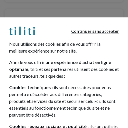
PEUGEOT
2008 II
Continuer sans accepter
SUV, Crossover
à partir de
Nous utilisons des cookies afin de vous offrir la
179€ /mois
meilleure expérience sur notre site.
Coloris
Afin de vous offrir
une expérience d'achat en ligne
18 véhicule(s) disponible(s)
optimale,
tiliti et ses partenaires utilisent des cookies et
autres traceurs, tels que des :
Cookies techniques :
ils sont nécessaires pour vous
PEUGEOT
permettre d'accéder aux différentes catégories,
208 II
produits et services du site et sécuriser celui-ci. Ils sont
Citadine
essentiels au fonctionnement technique du site et ne
peuvent être désactivés.
à partir de
181€ /mois
Cookies réseaux sociaux et publicité :
ils sont utilisés