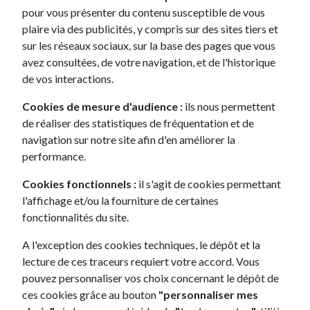
Coloris
pour vous présenter du contenu susceptible de vous
9 véhicule(s) disponible(s)
plaire via des publicités, y compris sur des sites tiers et
sur les réseaux sociaux, sur la base des pages que vous
avez consultées, de votre navigation, et de l'historique
de vos interactions.
RENAULT
Captur II
Cookies de mesure d'audience :
ils nous permettent
SUV, Crossover
de réaliser des statistiques de fréquentation et de
navigation sur notre site afin d'en améliorer la
à partir de
186€ /mois
performance.
Coloris
Cookies fonctionnels :
il s'agit de cookies permettant
14 véhicule(s) disponible(s)
l'affichage et/ou la fourniture de certaines
fonctionnalités du site.
A l'exception des cookies techniques, le dépôt et la
DACIA
lecture de ces traceurs requiert votre accord. Vous
Jogger
pouvez personnaliser vos choix concernant le dépôt de
SUV, Crossover
ces cookies grâce au bouton
"personnaliser mes
à partir de