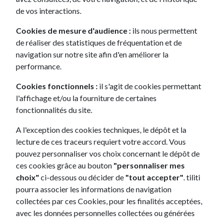
Leasing sans apport : pour maitriser votre budget
de vos interactions.
Comme on le disait plus haut, le fait de faire un
leasing sans apport
va se répercuter sur les loyers
Cookies de mesure d'audience :
ils nous permettent
qui seront automatiquement plus élevés. Cependant,
de réaliser des statistiques de fréquentation et de
l’avantage avec le leasing, c'est que vous pourrez
navigation sur notre site afin d'en améliorer la
ajuster la durée du contrat et le nombre de kms ce
performance.
qui va vous permettre de maitriser votre budget et
Cookies fonctionnels :
il s'agit de cookies permettant
profiter d’une voiture l’esprit tranquille.
l'affichage et/ou la fourniture de certaines
Leasing sans apport : combien de temps va durer
fonctionnalités du site.
mon contrat ?
A l'exception des cookies techniques, le dépôt et la
Un
leasing sans apport
peut durer entre 24 et 60
lecture de ces traceurs requiert votre accord. Vous
mois, afin de lisser vos dépenses et permettre de
pouvez personnaliser vos choix concernant le dépôt de
baisser vos mensualités, le plus judicieux est d’opter
ces cookies grâce au bouton
"personnaliser mes
pour un contrat plus long, donc de 60 mois.
choix"
ci-dessous ou décider de
"tout accepter"
. tiliti
pourra associer les informations de navigation
Leasing voiture sans apport avec tiliti
collectées par ces Cookies, pour les finalités acceptées,
Chez tiliti, nous proposons plus de 7000 modèles de
avec les données personnelles collectées ou générées
voitures, pour chacun d’entre eux, vous pouvez opter