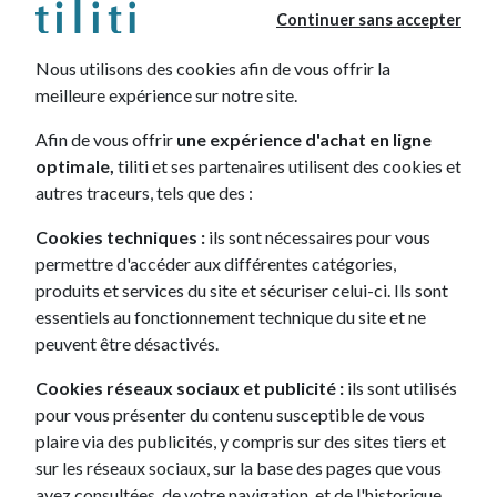
sera plus élevé puisqu'aucun versement initial n’a été
Continuer sans accepter
effectué.
Nous utilisons des cookies afin de vous offrir la
meilleure expérience sur notre site.
Afin de vous offrir
une expérience d'achat en ligne
optimale,
tiliti et ses partenaires utilisent des cookies et
autres traceurs, tels que des :
Cookies techniques :
ils sont nécessaires pour vous
permettre d'accéder aux différentes catégories,
produits et services du site et sécuriser celui-ci. Ils sont
essentiels au fonctionnement technique du site et ne
Le leasing sans apport préserve votre épargne !
peuvent être désactivés.
Le
leasing sans apport
permet d’accéder à la
Cookies réseaux sociaux et publicité :
ils sont utilisés
voiture de votre choix, sans impacter votre épargne,
pour vous présenter du contenu susceptible de vous
ce qui est très intéressant, notamment si vous avez
plaire via des publicités, y compris sur des sites tiers et
d’autres projets personnels.
sur les réseaux sociaux, sur la base des pages que vous
avez consultées, de votre navigation, et de l'historique