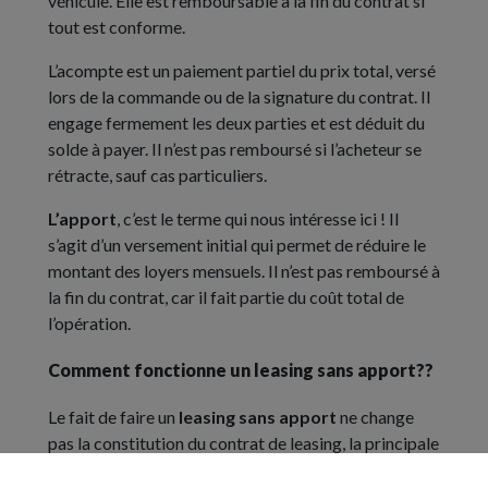
véhicule. Elle est remboursable à la fin du contrat si
tout est conforme.
L’acompte est un paiement partiel du prix total, versé
lors de la commande ou de la signature du contrat. Il
engage fermement les deux parties et est déduit du
solde à payer. Il n’est pas remboursé si l’acheteur se
rétracte, sauf cas particuliers.
L’apport
, c’est le terme qui nous intéresse ici ! Il
s’agit d’un versement initial qui permet de réduire le
montant des loyers mensuels. Il n’est pas remboursé à
la fin du contrat, car il fait partie du coût total de
l’opération.
Comment fonctionne un leasing sans apport??
Le fait de faire un
leasing sans apport
ne change
pas la constitution du contrat de leasing, la principale
différence concerne le montant de la mensualité, qui